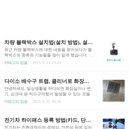
차량 블랙박스 설치법(설치 방법), 설치비, 설치 시간 등 한 번에 정리!
최근 차량 블랙박스에 대한 내용을 찾아보다가 블
랙박스의 종류와 기능들을 많이 알게 됐습니다. 예
를 들어 2채널, 4채널 블랙박스, ai 인식 등 다양한
카테고리 없음
2023. 9. 23. 19:41
기술이 발전함에 따라 블랙박스의 기능들도 많이
향상되고 있었는데요. 화물차에 한에서는 정부지
원금을 받을 수 있는 부분도 있다고 하니 조금이나
다이소 배수구 트랩, 클리너로 화장실 하수구 냄새 제거, 청소, 뚫기가 가능할까?
설치 비용에 있어 부담을 줄이실수도 있을 거 같습
니다. 현재 블랙박스 설치비용에 대한 내용이 궁금
안녕하세요, 일상생활을 하다보면 화장실이나 변
하시다면 아래 링크를 참고해주시면 좋겠고
기, 싱크대 등 하수구막힘이 발생할 수 있는 곳들이
요. 블랙박스 설치비용 확인 지금부터는 전반
항상 있기 마련입니다. 특히 물을 사용하는 공간에
카테고리 없음
2023. 9. 23. 09:39
적인 차량의 블랙박스 설치법(방법), 설치비, 시간
는 물과 함께 이물질이 흘러들어가는 배관이 서로
등에 한 번에 정리해보겠습니다! 차량 블랙박스
연결되어 있기 때문에, 배관 내에 이물질이 누적될
설치법, 설치 방법 먼저 간단한 준비물부터 알아보
경우 막히는 현상이 발생해 사용을 못하는 불편함
전기차 하이패스 등록 방법(카드, 단말기), 고속도로 통행료 할인까지 알아보자!
겠습니다, 드라이버, 전선 커터, 절연 테이프 등이
이 생길 수 있죠. 이 때 특정 물질이 역류하거나 배
필요하겠고요. 아래..
관 내에서 계속 부패되는 경우 악취가 심하게 올라
전기차는 친환경적이며 경제성, 안전성 등에 있어