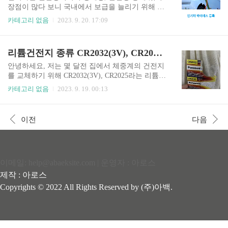
와서 냄새로 인해 더욱 불편함을 겪을 수 있는데요.
장점이 많다 보니 국내에서 보급을 늘리기 위해 보
그러다보니 많은 분들이 시중에서 쉽게 구할 수 있
조금 및 취등록세 감면 등 다양한 혜택을 받을 수
카테고리 없음
2023. 9. 20. 17:09
는 다이소 배수구 트랩, 클리너 등으로 화장실 하수
있습니다. 특히나 고속도로 통행료, 하이패스 50%
구를 청소하거나 관리하시는 거 같습니다. 싱크대
요금 감면 혜택은 누구나 필수로 챙기려고 하실텐
개수대, 배수구 청소로 베이킹소다 혹은 과탄산소
데요. 내년 2024년까지는 확실히 적용이 된다고 하
리튬건전지 종류 CR2032(3V), CR2025, CR2016 차이 및 호환(호환성), 다이소, 편의점 가격 한 번에 정리!
다를 활용하는 것과 비슷한 느낌인거죠. 오늘 포스
니 이런 좋은 기회를 놓치면 안되겠습니다. 따라서
팅에서는 다이소 제품으로 화장..
오늘 포스팅에서는 전기차 하이패스 등록 방법(카
안녕하세요, 저는 몇 달전 집에서 체중계의 건전지
드, 단말기)과 고속도로 통행료 할인까지 알아보도
를 교체하기 위해 CR2032(3V), CR2025라는 리튬건
록 할게요! - 목차 - 1. 전기차 하이패스 등록 방법
전지 종류에 대해 알게되었는데요. 아마 이 글을 읽
카테고리 없음
2023. 9. 19. 00:13
(카드, 단말기) 2. 고속도로 통행료 할인에 대해 전
고 계시는 분들 또한 일상생활을 하다가 건전기 교
기차 하이패스 등록 방법 (카드, 단말기) 전기차 하
체로 인한 정보를 찾아보고 계셨을거라 생각합니
이패스 등록에 있어 주의하셔야 되는 사항이 하나
다. 따라서 오늘 글에서는 리튬 건전지에는 어떤 차
이전
다음
있습니다. 차량을 탁송받을 때 한국도로공사에서
이가 있는지와 더불어 서로 호환성이 있는지 알아
카톡 알림을 ..
보려고 하는데요. 이번 포스팅에서는 CR2016까지
추가하여 건전지 종류별 의미와 다이소, 편의점에
서 판매하는 가격에 대한 포스팅을 중점적으로 다
이메일: help@abaeksite.com | 운영자 : 아로스
룰 것이기에 만약 호환 여부가 궁금하시다면 아래
글을 통해 바로 정보를 얻어가시기 바랍니다. 호환
제작 : 아로스
여부 바로 확인하기 - 목차 - 1. 리튬건전지란? 2. 건
Copyrights © 2022 All Rights Reserved by (주)아백.
전지 종류별 가격 및 의미 (CR2032, CR2025, CR..